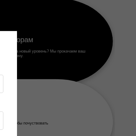
 танцорам
е выйти на новый уровень? Мы прокачаем ваш
скую подачу.
тие
ятие, чтобы почуствовать