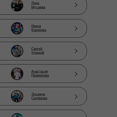
Лина
Мусаева
Ирина
Коробова
Сергей
Улицкий
Анастасия
Перминова
Эльвина
Салимова