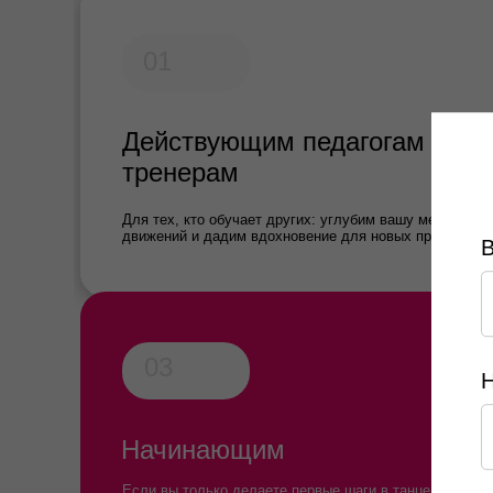
01
Действующим педагогам и
тренерам
Для тех, кто обучает других: углубим вашу методику
движений и дадим вдохновение для новых программ.
03
Н
Начинающим
Если вы только делаете первые шаги в танце — мы п