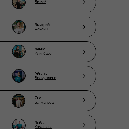
Би-бой
Дмитрий
Феклин
Денис
Илинбаев
Айгуль
Валиуллина
Яна
Батманова
Лейла
Камашева