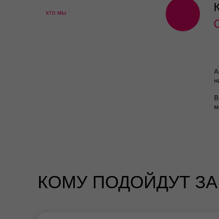
кто мы
А
н
В
м
КОМУ ПОДОЙДУТ ЗА