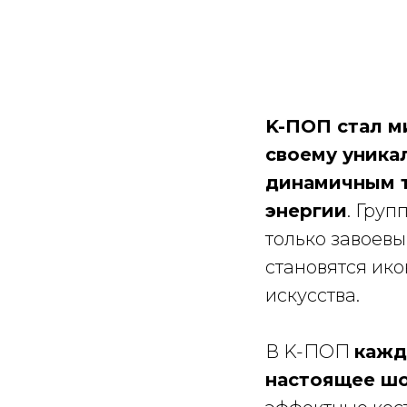
K-ПОП стал м
своему уника
динамичным т
энергии
. Груп
только завоевы
становятся ико
искусства.
В K-ПОП
кажд
настоящее ш