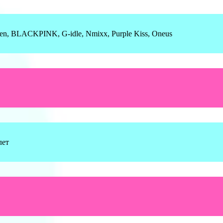
pen, BLACKPINK, G-idle, Nmixx, Purple Kiss, Oneus
лет