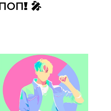
! 🎤
-ПОП