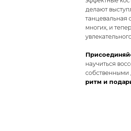
эффектные кос
делают выступ
танцевальная 
многих, и тепер
увлекательног
Присоединяйс
научиться вос
собственными
ритм и подар