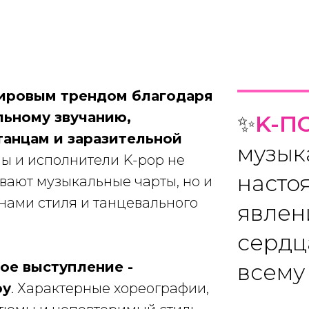
ировым трендом благодаря
льному звучанию,
✨
K-П
анцам и заразительной
музык
пы и исполнители K-pop не
насто
вают музыкальные чарты, но и
нами стиля и танцевального
явлен
сердц
ое выступление -
всему
оу
. Характерные хореографии,