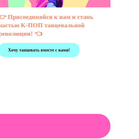
👉 Присоединяйся к нам и стань
частью K-ПОП танцевальной
революции! 👈
Хочу танцевать вместе с вами!