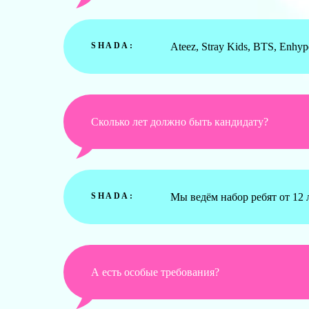
SHADA:
Ateez, Stray Kids, BTS, Enhy
Сколько лет должно быть кандидату?
SHADA:
Мы ведём набор ребят от 12 
А есть особые требования?