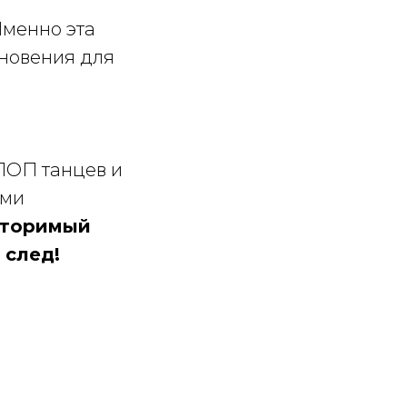
Именно эта
хновения для
-ПОП танцев и
ими
вторимый
 след!